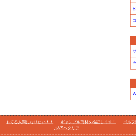
R
W
もてる人間になりたい！！
ギャンブル商材を検証します！
ゴルフ
ルVSヘタリア