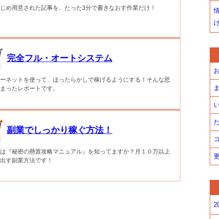
じめ用意された記事を、たった3分で書きなおす作業だけ！
完全フル・オートシステム
お
ーネットを使って、ほったらかしで稼げるようにする！そんな思
ま
まったレポートです。
い
だ
副業でしっかり稼ぐ方法！
コ
は『秘密の懸賞攻略マニュアル』を知ってますか？月１０万以上
更
出す副業方法です！
2