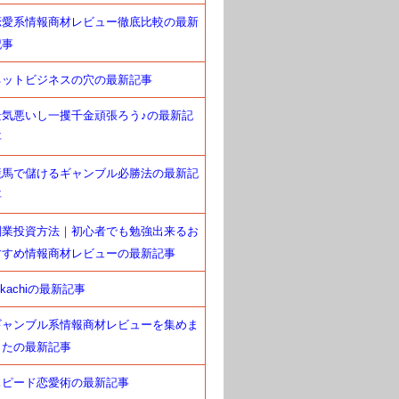
恋愛系情報商材レビュー徹底比較の最新
記事
ネットビジネスの穴の最新記事
景気悪いし一攫千金頑張ろう♪の最新記
事
競馬で儲けるギャンブル必勝法の最新記
事
副業投資方法｜初心者でも勉強出来るお
すすめ情報商材レビューの最新記事
okachiの最新記事
ギャンブル系情報商材レビューを集めま
したの最新記事
スピード恋愛術の最新記事