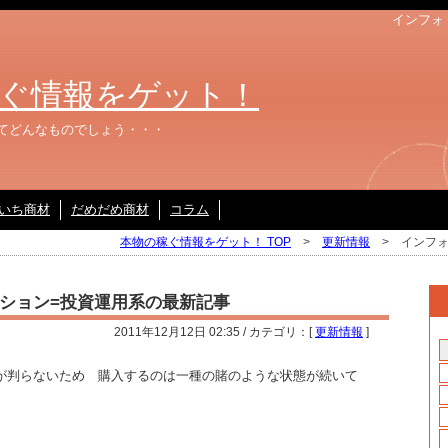
インフォ
ぐ情報をゲット！
てどんなものでしょう・・・
いち商材
だめだめ商材
コラム
本物の稼ぐ情報をゲット！ TOP
>
更新情報
> インフォ
ション=投資運用系の最新記事
2011年12月12日 02:35 / カテゴリ：[
更新情報
]
が判らないため 購入するのは一種の賭のような状態が続いて