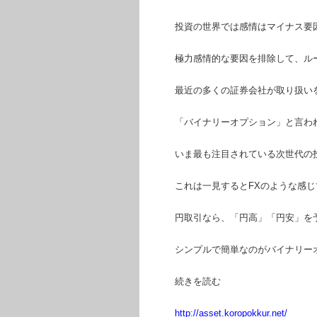
投資の世界では感情はマイナス要
極力感情的な要因を排除して、ル
最近の多くの証券会社が取り扱い
「バイナリーオプション」と言わ
いま最も注目されている次世代の
これは一見するとFXのような感じ
円取引なら、「円高」「円安」を
シンプルで簡単なのがバイナリー
続きを読む
http://asset.koropokkur.net/