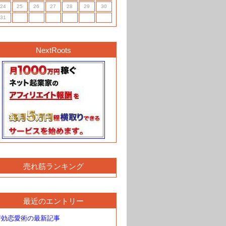
24
25
26
27
28
29
30
31
NextRoots
売れ筋ランキング
最近のエントリー
即効恋愛術の最新記事