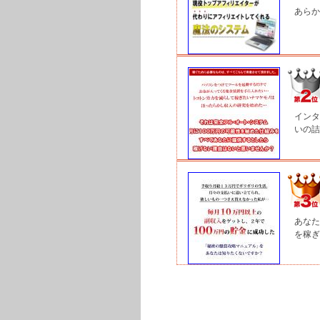
あらか
インタ
いの詰
あなた
を稼ぎ