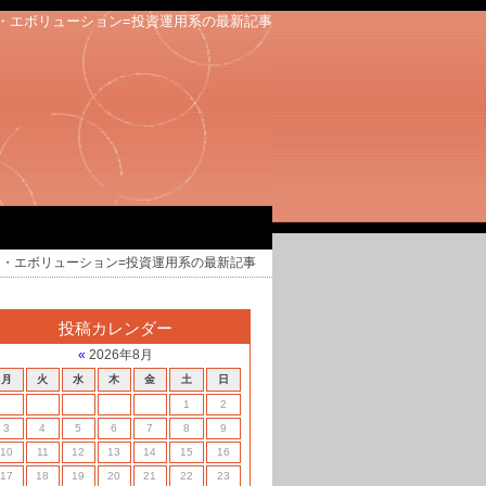
・エボリューション=投資運用系の最新記事
・エボリューション=投資運用系の最新記事
投稿カレンダー
«
2026年8月
月
火
水
木
金
土
日
1
2
3
4
5
6
7
8
9
10
11
12
13
14
15
16
17
18
19
20
21
22
23