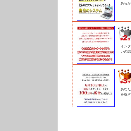
あらか
インタ
いの詰
あなた
を稼ぎ