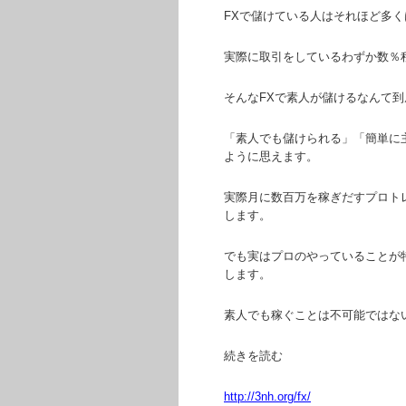
FXで儲けている人はそれほど多
実際に取引をしているわずか数％
そんなFXで素人が儲けるなんて
「素人でも儲けられる」「簡単に
ように思えます。
実際月に数百万を稼ぎだすプロト
します。
でも実はプロのやっていることが
します。
素人でも稼ぐことは不可能ではな
続きを読む
http://3nh.org/fx/