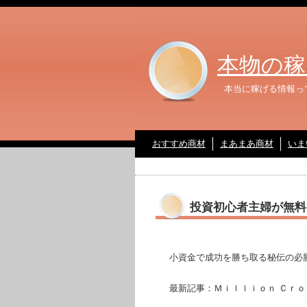
本物の稼
本当に稼げる情報っ
おすすめ商材
まあまあ商材
いま
投資初心者主婦が無料
小資金で成功を勝ち取る秘伝の必勝
最新記事：Ｍｉｌｌｉｏｎ Ｃｒｏ