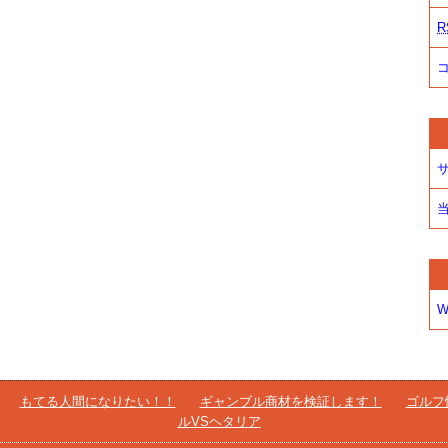
R
W
もてる人間になりたい！！
ギャンブル商材を検証します！
ゴルフ
ルVSヘタリア