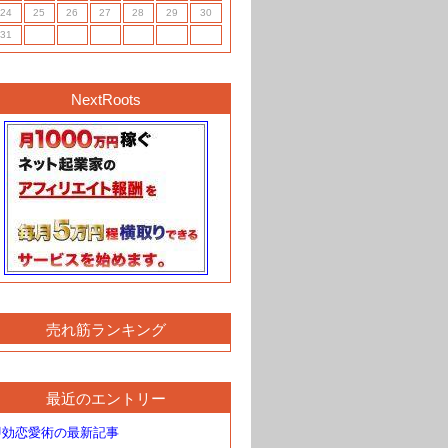
24
25
26
27
28
29
30
31
NextRoots
売れ筋ランキング
最近のエントリー
即効恋愛術の最新記事