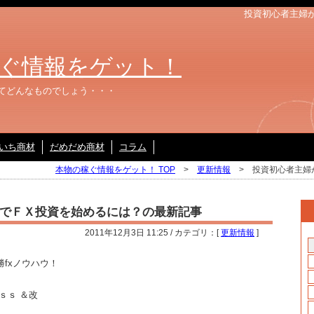
投資初心者主婦
ぐ情報をゲット！
てどんなものでしょう・・・
いち商材
だめだめ商材
コラム
本物の稼ぐ情報をゲット！ TOP
>
更新情報
> 投資初心者主婦
でＦＸ投資を始めるには？の最新記事
2011年12月3日 11:25 / カテゴリ：[
更新情報
]
fxノウハウ！
ｓｓ ＆改