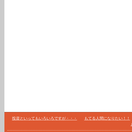
投資といってもいろいろですが・・・
もてる人間になりたい！！