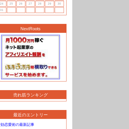
24
25
26
27
28
29
30
31
NextRoots
売れ筋ランキング
最近のエントリー
即効恋愛術の最新記事