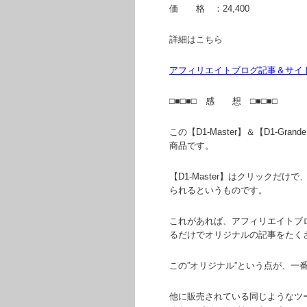
価 格 ：24,400
詳細はこちら
アフィリエイトブログ記事＆サイト自動生
□■□■□ 感 想 □■□■□
この【D1-Master】＆【D1-
商品です。
【D1-Master】はクリックだ
られるというものです。
これがあれば、アフィリエイトブ
るだけでオリジナルの記事をたく
この”オリジナル”という点が、一
他に販売されている同じようなツ