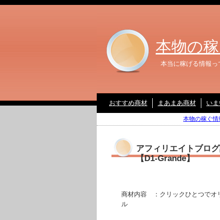
本物の稼
本当に稼げる情報っ
おすすめ商材
まあまあ商材
いま
本物の稼ぐ情報
アフィリエイトブログ記
【D1-Grande】
商材内容 ：クリックひとつでオ
ル