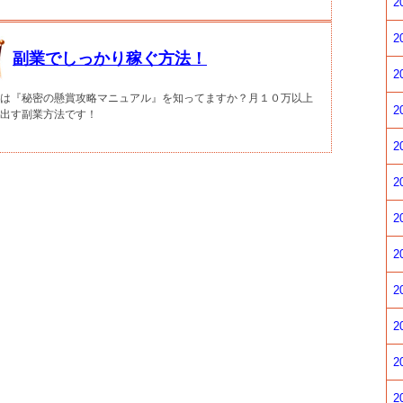
2
2
副業でしっかり稼ぐ方法！
2
は『秘密の懸賞攻略マニュアル』を知ってますか？月１０万以上
2
出す副業方法です！
2
2
2
2
2
2
2
2