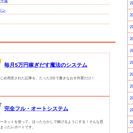
歩千金
2
ジン
2
2
2
2
2
毎月5万円稼ぎだす魔法のシステム
2
じめ用意された記事を、たった3分で書きなおす作業だけ！
2
2
完全フル・オートシステム
2
2
ーネットを使って、ほったらかしで稼げるようにする！そんな思
まったレポートです。