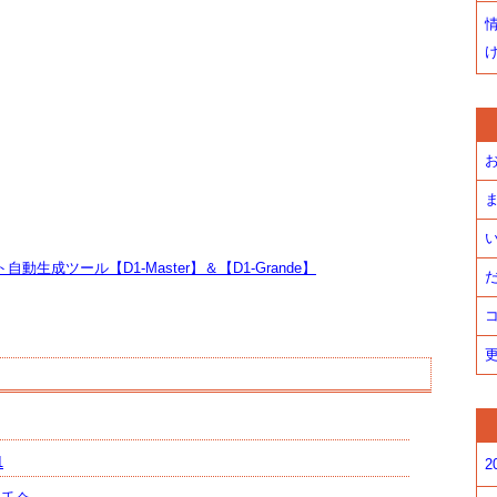
お
ま
い
成ツール【D1-Master】＆【D1-Grande】
だ
コ
更
1
2