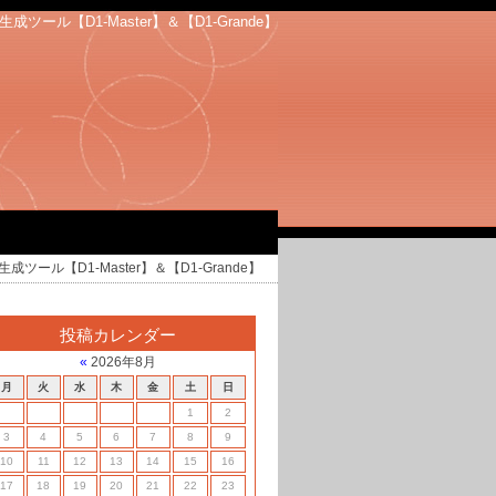
ル【D1-Master】＆【D1-Grande】
ル【D1-Master】＆【D1-Grande】
投稿カレンダー
«
2026年8月
月
火
水
木
金
土
日
1
2
3
4
5
6
7
8
9
10
11
12
13
14
15
16
17
18
19
20
21
22
23