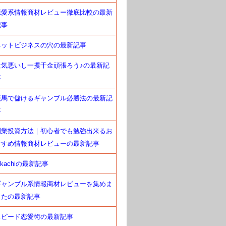
恋愛系情報商材レビュー徹底比較の最新
記事
ネットビジネスの穴の最新記事
景気悪いし一攫千金頑張ろう♪の最新記
事
競馬で儲けるギャンブル必勝法の最新記
事
副業投資方法｜初心者でも勉強出来るお
すすめ情報商材レビューの最新記事
okachiの最新記事
ギャンブル系情報商材レビューを集めま
したの最新記事
スピード恋愛術の最新記事