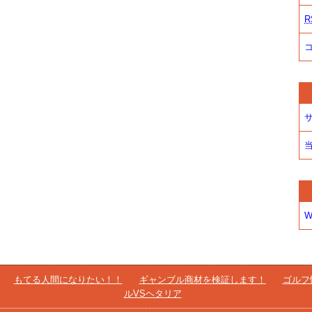
R
W
もてる人間になりたい！！
ギャンブル商材を検証します！
ゴルフ
ルVSヘタリア